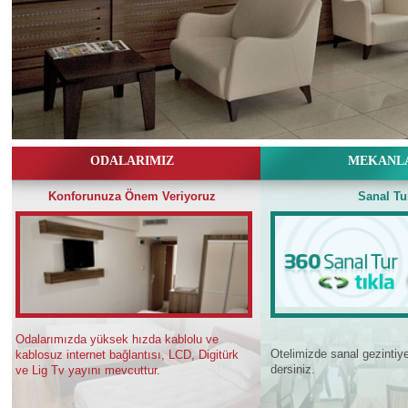
ODALARIMIZ
MEKANL
Konforunuza Önem Veriyoruz
Sanal Tu
Odalarımızda yüksek hızda kablolu ve
Otelimizde sanal gezinti
kablosuz internet bağlantısı, LCD, Digitürk
dersiniz.
ve Lig Tv yayını mevcuttur.